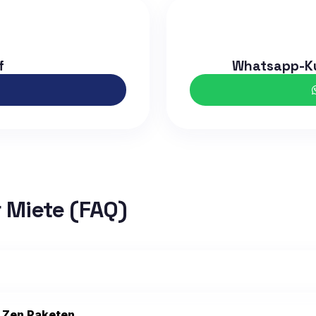
f
Whatsapp-Ku
r Miete (FAQ)
d Zen Paketen