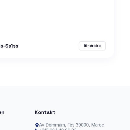
ès-Saïss
Itinéraire
en
Kontakt
Av Demmam,
Fès
30000, Maroc