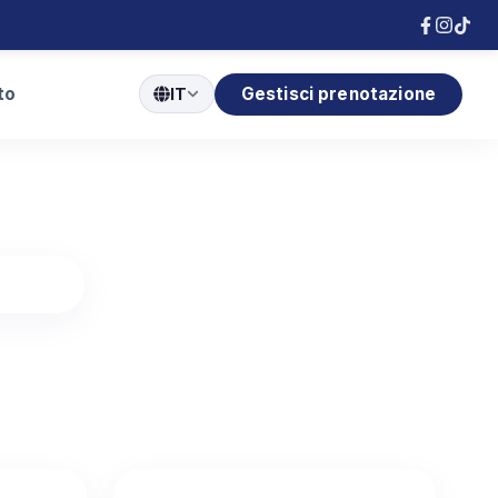
to
Gestisci prenotazione
IT