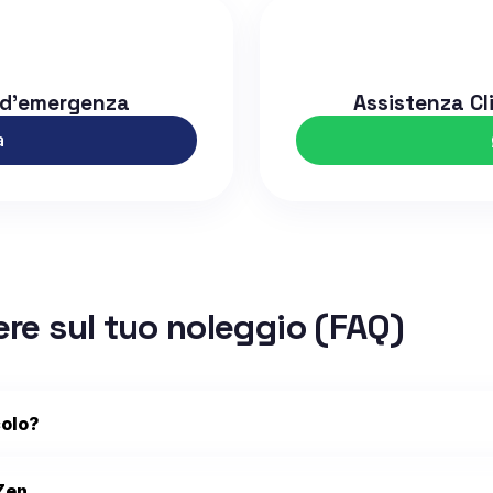
 d'emergenza
Assistenza Cl
a
ere sul tuo noleggio (FAQ)
colo?
 Zen