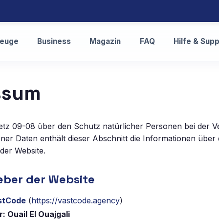
zeuge
Business
Magazin
FAQ
Hilfe & Sup
ssum
z 09-08 über den Schutz natürlicher Personen bei der V
er Daten enthält dieser Abschnitt die Informationen über
der Website.
eber der Website
stCode
(
https://vastcode.agency
)
 Ouail El Ouajgali