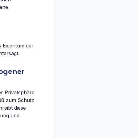
gene
es Eigentum der
tersagt.
ogener
r Privatsphäre
-08 zum Schutz
reibt diese
rung und