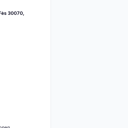
 Fès 30070,
ionen