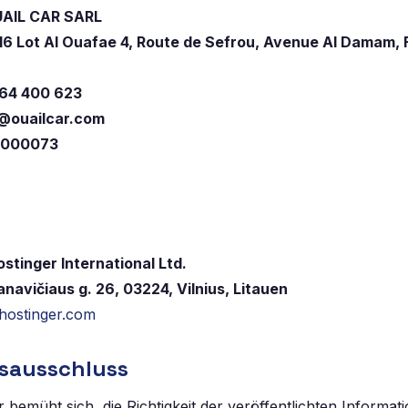
UAIL CAR SARL
16 Lot Al Ouafae 4, Route de Sefrou, Avenue Al Damam,
 64 400 623
@ouailcar.com
2000073
ostinger International Ltd.
navičiaus g. 26, 03224, Vilnius, Litauen
ostinger.com
gsausschluss
bemüht sich, die Richtigkeit der veröffentlichten Informat