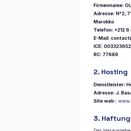
Firmenname: O
Adresse: N°2, 7
Marokko
Telefon: +212 6
E-Mail:
contact
ICE: 00332365
RC: 77689
2. Hosting
Dienstleister: H
Adresse: J. Basa
Site web :
www.h
3. Haftun
Der Herausgeber 