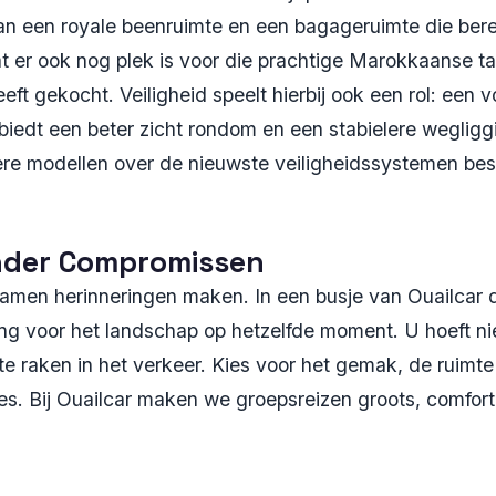
van een royale beenruimte en een bagageruimte die ber
t er ook nog plek is voor die prachtige Marokkaanse ta
ft gekocht. Veiligheid speelt hierbij ook een rol: een vo
biedt een beter zicht rondom en een stabielere wegliggi
ere modellen over de nieuwste veiligheidssystemen bes
onder Compromissen
amen herinneringen maken. In een busje van Ouailcar d
g voor het landschap op hetzelfde moment. U hoeft nie
t te raken in het verkeer. Kies voor het gemak, de ruim
s. Bij Ouailcar maken we groepsreizen groots, comfort