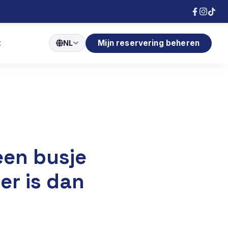
t
Mijn reservering beheren
NL
een busje
er is dan