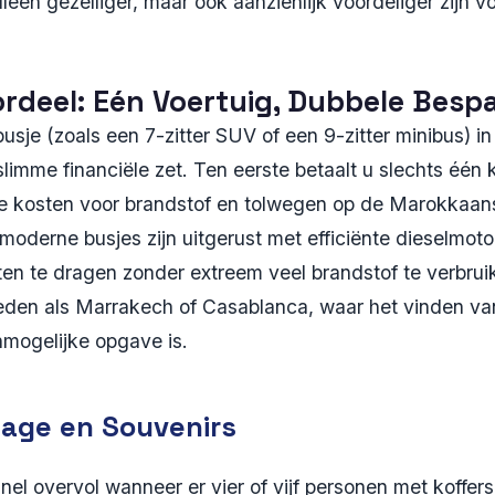
alleen gezelliger, maar ook aanzienlijk voordeliger zij
rdeel: Eén Voertuig, Dubbele Besp
usje (zoals een 7-zitter SUV of een 9-zitter minibus) i
imme financiële zet. Ten eerste betaalt u slechts één 
de kosten voor brandstof en tolwegen op de Marokkaa
oderne busjes zijn uitgerust met efficiënte dieselmotor
en te dragen zonder extreem veel brandstof te verbrui
teden als Marrakech of Casablanca, waar het vinden v
nmogelijke opgave is.
age en Souvenirs
l overvol wanneer er vier of vijf personen met koffers 