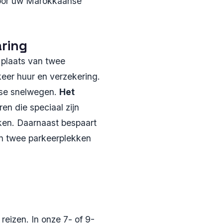
n voor uw Marokkaanse
aring
n plaats van twee
keer huur en verzekering.
nse snelwegen.
Het
en die speciaal zijn
ken. Daarnaast bespaart
an twee parkeerplekken
reizen. In onze 7- of 9-