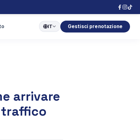
to
Gestisci prenotazione
IT
e arrivare
traffico