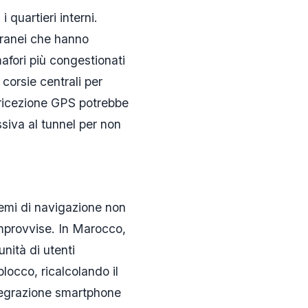
 quartieri interni.
erranei che hanno
mafori più congestionati
 corsie centrali per
a ricezione GPS potrebbe
siva al tunnel per non
e
temi di navigazione non
improvvise. In Marocco,
nità di utenti
locco, ricalcolando il
ntegrazione smartphone