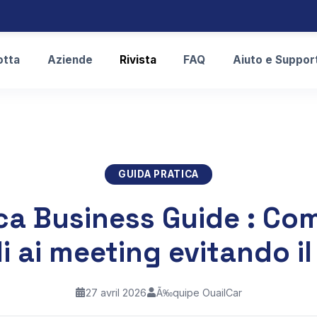
otta
Aziende
Rivista
FAQ
Aiuto e Suppor
GUIDA PRATICA
a Business Guide : Com
i ai meeting evitando il 
27 avril 2026
Ã‰quipe OuailCar