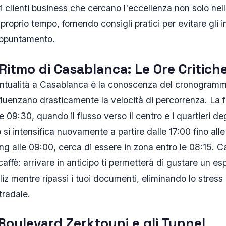
i clienti business che cercano l'eccellenza non solo ne
proprio tempo, fornendo consigli pratici per evitare gli i
appuntamento.
Ritmo di Casablanca: Le Ore Critich
puntualità a Casablanca è la conoscenza del cronogramm
fluenzano drasticamente la velocità di percorrenza. La fa
e 09:30, quando il flusso verso il centro e i quartieri de
o si intensifica nuovamente a partire dalle 17:00 fino all
ng alle 09:00, cerca di essere in zona entro le 08:15. 
caffè: arrivare in anticipo ti permetterà di gustare un es
liz mentre ripassi i tuoi documenti, eliminando lo stress
tradale.
: Boulevard Zerktouni e gli Tunnel