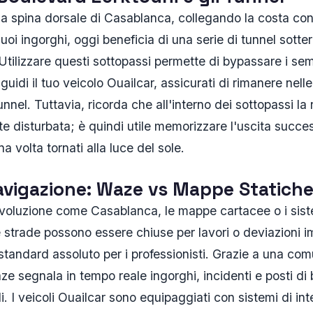
la spina dorsale di Casablanca, collegando la costa con i
uoi ingorghi, oggi beneficia di una serie di tunnel sott
à. Utilizzare questi sottopassi permette di bypassare i se
uidi il tuo veicolo Ouailcar, assicurati di rimanere nelle
nnel. Tuttavia, ricorda che all'interno dei sottopassi l
isturbata; è quindi utile memorizzare l'uscita succes
 volta tornati alla luce del sole.
avigazione: Waze vs Mappe Statich
 evoluzione come Casablanca, le mappe cartacee o i sis
Le strade possono essere chiuse per lavori o deviazioni 
standard assoluto per i professionisti. Grazie a una comu
 segnala in tempo reale ingorghi, incidenti e posti di b
i. I veicoli Ouailcar sono equipaggiati con sistemi di i