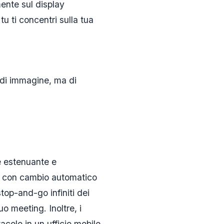
ente sul display
 tu ti concentri sulla tua
 di immagine, ma di
e estenuante e
UV con cambio automatico
stop-and-go infiniti dei
o meeting. Inoltre, i
acolo in un ufficio mobile