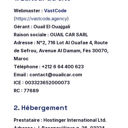
Webmaster :
VastCode
(
https://vastcode.agency
)
Gérant : Ouail El Ouajgali
Raison sociale : OUAIL CAR SARL
Adresse : N°2, 716 Lot Al Ouafae 4, Route
de Sefrou, Avenue Al Damam, Fès 30070,
Maroc
Téléphone : +212 6 64 400 623
Email :
contact@ouailcar.com
ICE : 003323652000073
RC : 77689
2. Hébergement
Prestataire : Hostinger International Ltd.