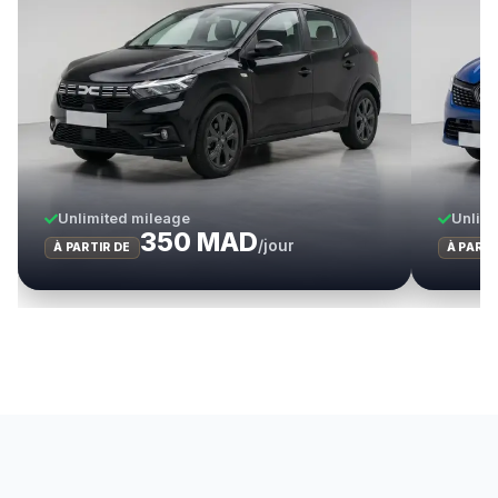
Unlimited mileage
Unlimi
350 MAD
/jour
À PARTIR DE
À PARTI