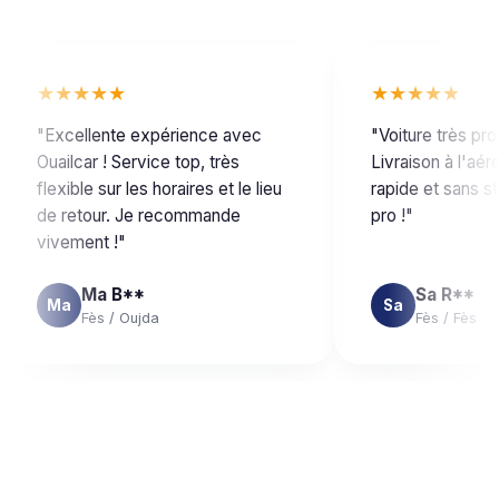
★★★★★
★★★★★
"
Excellente expérience avec
"
Voiture très pro
Ouailcar ! Service top, très
Livraison à l'aér
flexible sur les horaires et le lieu
rapide et sans s
de retour. Je recommande
pro !
"
vivement !
"
Ma B**
Sa R**
Ma
Sa
Fès /
Oujda
Fès /
Fès