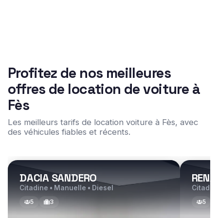
Profitez de nos meilleures
offres de location de voiture à
Fès
Les meilleurs tarifs de location voiture à Fès, avec
des véhicules fiables et récents.
DACIA SANDERO
RENA
Citadine • Manuelle • Diesel
Citadin
5
3
5