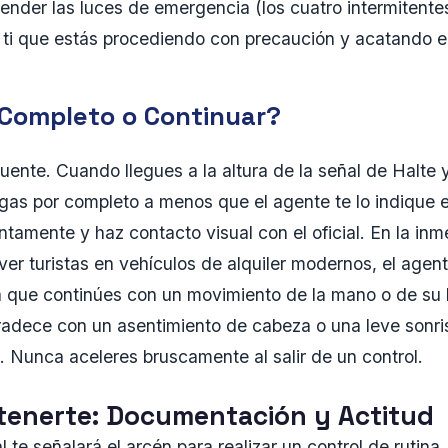
ender las luces de emergencia (los cuatro intermitentes
 ti que estás procediendo con precaución y acatando el
Completo o Continuar?
uente. Cuando llegues a la altura de la señal de Halte 
engas por completo a menos que el agente te lo indique 
tamente y haz contacto visual con el oficial. En la in
ver turistas en vehículos de alquiler modernos, el agen
á que continúes con un movimiento de la mano o de su l
gradece con un asentimiento de cabeza o una leve sonr
a. Nunca aceleres bruscamente al salir de un control.
etenerte: Documentación y Actitud
l te señalará el arcén para realizar un control de rutina