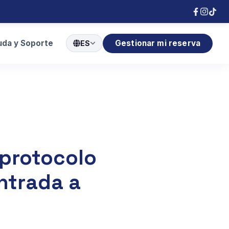
uda y Soporte
Gestionar mi reserva
ES
 protocolo
entrada a