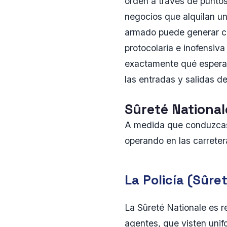
orden a través de puntos
negocios que alquilan un
armado puede generar cie
protocolaria e inofensiva
exactamente qué esperar 
las entradas y salidas 
Sûreté National
A medida que conduzcas 
operando en las carretera
La Policía (Sûre
La Sûreté Nationale es r
agentes, que visten unif