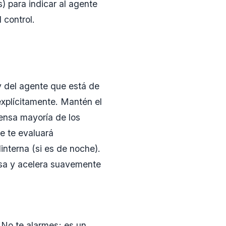
) para indicar al agente
 control.
y del agente que está de
explícitamente. Mantén el
mensa mayoría de los
te te evaluará
interna (si es de noche).
isa y acelera suavemente
. No te alarmes; es un