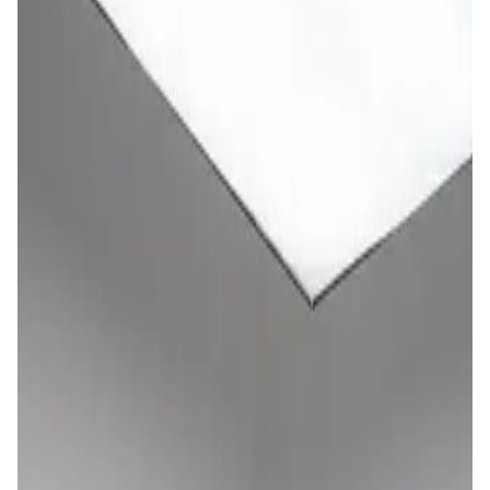
34 €
/día
Dacia Sandero
Urbano • Manual • Diésel
5
3
Unlimited mileage
Desde
34 €
/día
Dacia Sandero Stepway
Urbano • Manual • Diésel
5
3
Unlimited mileage
Desde
34 €
/día
Renault Clio 5
Urbano • Manual • Diésel
5
3
Unlimited mileage
Desde
34 €
/día