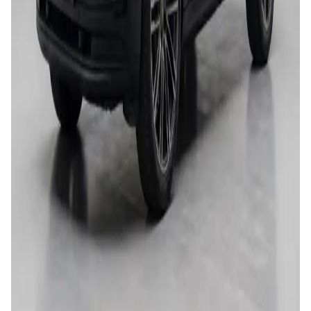
Compacto • Automático • Diésel
5
3
Unlimited mileage
Desde
147 €
/día
Dacia Duster
SUV • Manual • Diésel
5
4
Unlimited mileage
Desde
39 €
/día
Citroën C5 Aircross
SUV • Automático • Diésel
5
4
Unlimited mileage
Desde
59 €
/día
Hyundai Tucson
SUV • Automático • Diésel