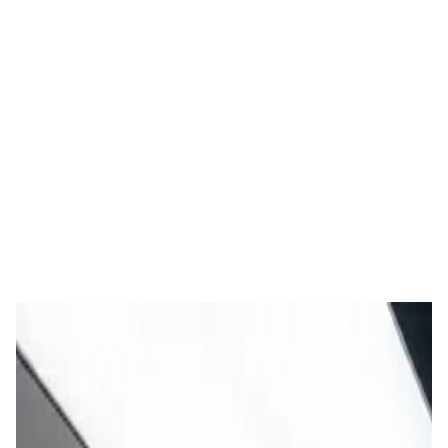
RECOGIDA
DEVOLUCIÓN
(FECHA Y HORA)
(FECHA Y HORA)
Buscar
RECOGIDA
DEVOLUCIÓN
Dacia logan
Urbano • Manual • Diésel
5
3
Unlimited mileage
Desde