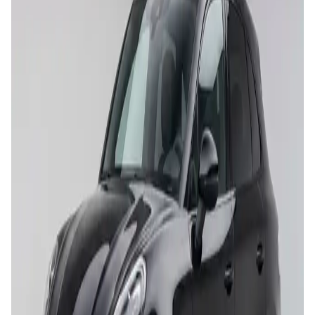
Renault Clio 5 Auto
Urbano • Automático • Diésel
5
3
Unlimited mileage
Desde
39 €
/día
Seat Ibiza
Urbano • Manual • Diésel
5
3
Unlimited mileage
Desde
39 €
/día
Dacia Jogger
Urbano • Manual • Diésel
7
3
Unlimited mileage
Desde
44 €
/día