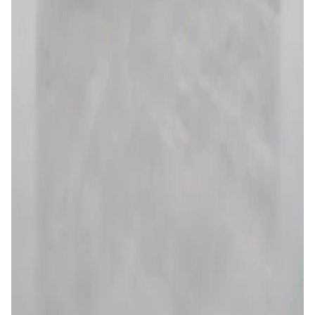
5
4
Unlimited mileage
Desde
59 €
/día
Cupra Formentor
SUV • Automático • Diésel
5
4
Unlimited mileage
Desde
78 €
/día
Volkswagen T-Roc
SUV • Automático • Diésel
5
4
Unlimited mileage
Desde
78 €
/día
Volkswagen Touareg
SUV • Automático • Diésel