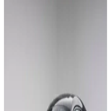
Peugeot 208
Urbano • Manual • Diésel
5
3
Unlimited mileage
Desde
34 €
/día
Renault Kardian
Urbano • Manual • Diésel
5
3
Unlimited mileage
Desde
34 €
/día
Hyundai Accent
Urbano • Automático • Gasolina
5
3
Unlimited mileage
Desde
34 €
/día