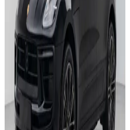
Cupra Leon
Compacto • Manual • Diésel
5
3
Unlimited mileage
Desde
78 €
/día
Volkswagen Golf 8
Compacto • Automático • Diésel
5
3
Unlimited mileage
Desde
83 €
/día
Audi A3
Compacto • Automático • Diésel
5
3
Unlimited mileage
Desde
88 €
/día
Mercedes Class A