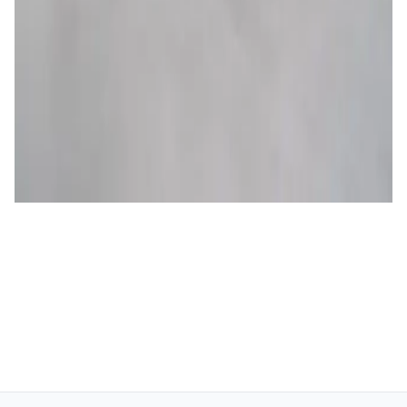
5
4
Unlimited mileage
Desde
118 €
/día
Porsche Macan
SUV • Automático • Gasolina
5
4
Unlimited mileage
Desde
147 €
/día